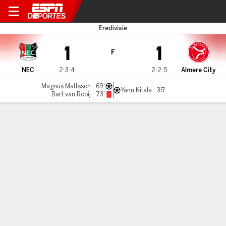
NEC v Almere City
Eredivisie
1
1
F
NEC
2-3-4
2-2-5
Almere City
Magnus Mattsson - 69'
Yann Kitala - 35'
Bart van Rooij - 73'
Resumen
Comentario
LÍNEA DE TIEMPO DE JUEGO
NEC