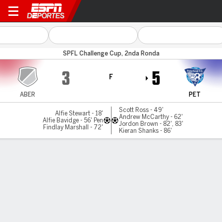
Aberdeen v Peterhead
SPFL Challenge Cup, 2nda Ronda
3
5
F
ABER
PET
Scott Ross - 49'
Alfie Stewart - 18'
Andrew McCarthy - 62'
Alfie Bavidge - 56' Pen
Jordon Brown - 82', 83'
Findlay Marshall - 72'
Kieran Shanks - 86'
Resumen
LÍNEA DE TIEMPO DE JUEGO