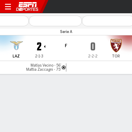
Lazio v Torino
Serie A
2
0
F
LAZ
2-1-3
2-2-2
TOR
Matías Vecino - 56'
Mattia Zaccagni - 75'
Resumen
Comentario
LÍNEA DE TIEMPO DE JUEGO
LAZ