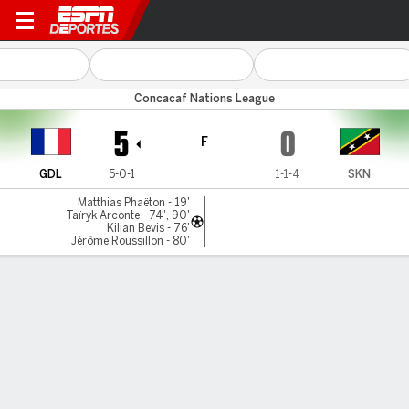
Guadeloupe v St Kitts & Nevi
Concacaf Nations League
5
0
F
GDL
5-0-1
1-1-4
SKN
Matthias Phaëton - 19'
Taïryk Arconte - 74', 90'
Kilian Bevis - 76'
Jérôme Roussillon - 80'
Resumen
Comentario
LÍNEA DE TIEMPO DE JUEGO