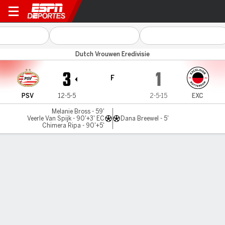
PSV v Excelsior
Dutch Vrouwen Eredivisie
3
1
F
PSV
12-5-5
2-5-15
EXC
Melanie Bross - 59'
Veerle Van Spijk - 90'+3' EC
Dana Breewel - 5'
Chimera Ripa - 90'+5'
Resumen
LÍNEA DE TIEMPO DE JUEGO