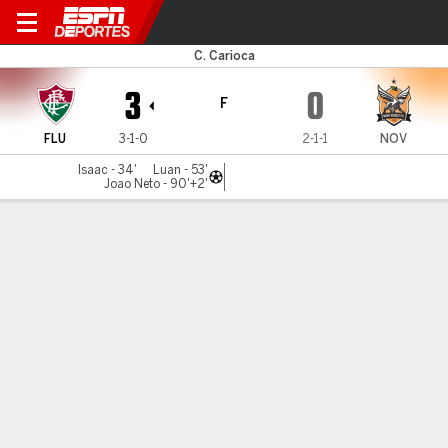
Fluminense v Nova Iguaçu
C. Carioca
3
0
F
FLU
3-1-0
2-1-1
NOV
Isaac - 34'
Luan - 53'
Joao Neto - 90'+2'
Resumen
Comentario
LÍNEA DE TIEMPO DE JUEGO
FLU