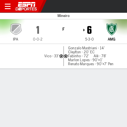
Ipatinga v América-MG
Mineiro
1
6
F
IPA
0-0-2
5-3-0
AMG
Gonzalo Mastriani - 14'
Cleylton - 20' EC
Vico - 33'
Fabinho - 72'
Alê - 78'
Marlon Lopes - 90'+1'
Renato Marques - 90'+7' Pen
Resumen
LÍNEA DE TIEMPO DE JUEGO
IPA