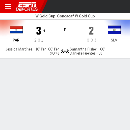
Paraguay v El Salvador
W Gold Cup, Concacaf W Gold Cup
3
2
F
PAR
2-0-1
0-0-3
SLV
Jessica Martínez - 18' Pen, 86' Pen,
Samantha Fisher - 68'
90'+1'
Danielle Fuentes - 83'
Resumen
Comentario
LÍNEA DE TIEMPO DE JUEGO
PAR