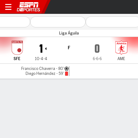
Santa Fe v América Cali
Liga Águila
1
0
F
SFE
10-4-4
6-6-6
AME
Francisco Chaverra - 80'
Diego Hernández - 59'
Resumen
Comentario
LÍNEA DE TIEMPO DE JUEGO
SFE