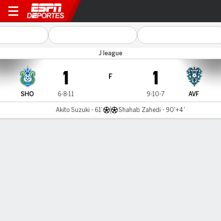
Shonan Bellmare v A Fukuok
J league
1
1
F
SHO
6-8-11
9-10-7
AVF
Akito Suzuki - 61'
Shahab Zahedi - 90'+4'
Resumen
Comentario
LÍNEA DE TIEMPO DE JUEGO
SHO