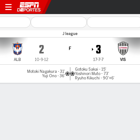
Albirex v Vissel Kobe
J league
2
3
F
ALB
10-9-12
17-7-7
VIS
Gotoku Sakai - 15'
Motoki Nagakura - 31'
Yoshinori Muto - 73'
Yuji Ono - 36'
Ryuho Kikuchi - 90'+6'
Resumen
Comentario
LÍNEA DE TIEMPO DE JUEGO