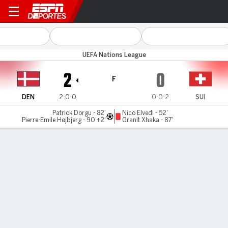
Dinamarca v Suiza
UEFA Nations League
2
0
F
DEN
2-0-0
0-0-2
SUI
Patrick Dorgu - 82'
Nico Elvedi - 52'
Pierre-Emile Højbjerg - 90'+2'
Granit Xhaka - 87'
Resumen
Comentario
LÍNEA DE TIEMPO DE JUEGO
DEN