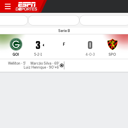
Goiás v Sport
Serie B
3
0
F
GOI
5-2-1
4-0-3
SPO
Welliton - 5'
Marcão Silva - 69'
Luiz Henrique - 90'+6'
Resumen
Comentario
LÍNEA DE TIEMPO DE JUEGO
GOI