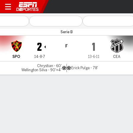
Sport v Ceará
Serie B
2
1
F
SPO
14-8-7
13-6-11
CEA
Chrystian - 60'
Erick Pulga - 78'
Wellington Silva - 90'+4'
Resumen
Comentario
LÍNEA DE TIEMPO DE JUEGO
SPO