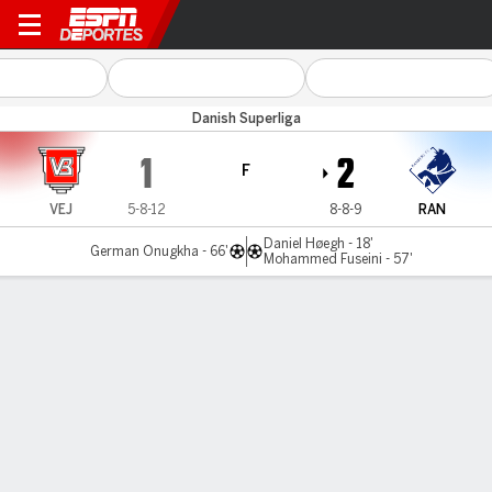
Vejle v Randers
Danish Superliga
1
2
F
VEJ
5-8-12
8-8-9
RAN
Daniel Høegh - 18'
German Onugkha - 66'
Mohammed Fuseini - 57'
Resumen
LÍNEA DE TIEMPO DE JUEGO
VEJ