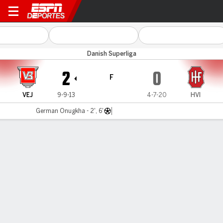
Vejle v Hvidovre
Danish Superliga
2
0
F
VEJ
9-9-13
4-7-20
HVI
German Onugkha - 2', 6'
Resumen
LÍNEA DE TIEMPO DE JUEGO
VEJ