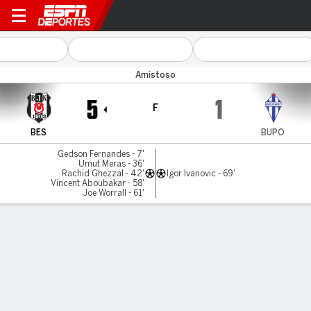
Besiktas v B Podgorica
Amistoso
5
1
F
BES
BUPO
Gedson Fernandes - 7'
Umut Meras - 36'
Rachid Ghezzal - 42'
Igor Ivanovic - 69'
Vincent Aboubakar - 58'
Joe Worrall - 61'
Resumen
Comentario
LÍNEA DE TIEMPO DE JUEGO