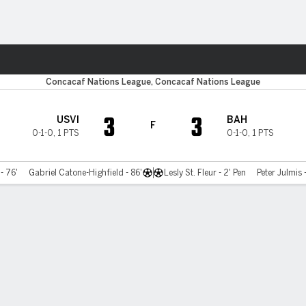
o
Más Deportes
Concacaf Nations League, Concacaf Nations League
3
3
USVI
BAH
F
0-1-0
,
1 PTS
0-1-0
,
1 PTS
- 76'
Gabriel Catone-Highfield - 86'
Lesly St. Fleur - 2' Pen
Peter Julmis 