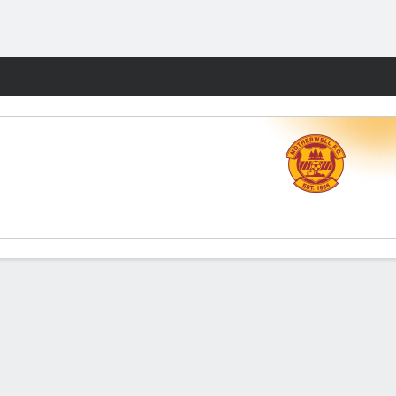
Watch
Juegos