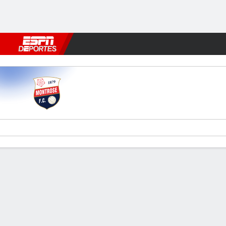
Fútbol
MLB
F. Americano
Básquetbol
WNBA
F1
Boxe
Montrose v Motherwell
Resumen
Comentario