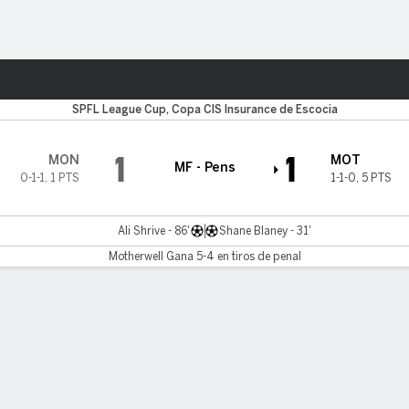
o
Más Deportes
SPFL League Cup, Copa CIS Insurance de Escocia
1
1
MON
MOT
MF - Pens
0-1-1
,
1 PTS
1-1-0
,
5 PTS
Ali Shrive - 86'
Shane Blaney - 31'
Motherwell Gana 5-4 en tiros de penal