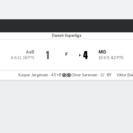
o
Más Deportes
Danish Superliga
1
4
AaB
MID
F
4-6-11
,
18 PTS
13-3-5
,
42 PTS
Kasper Jørgensen - 45'+8'
Oliver Sørensen - 11', 89'
Viktor Bak