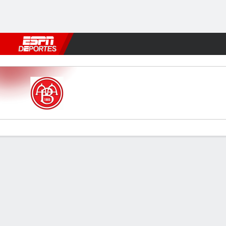
Fútbol
MLB
F. Americano
Básquetbol
WNBA
F1
Boxe
AaB v Midtjylland
Resumen
Comentario