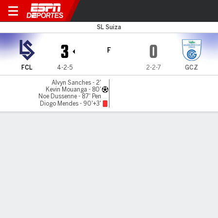
Lausanne Sports v Grassho
SL Suiza
3
0
F
FCL
4-2-5
2-2-7
GCZ
Alvyn Sanches - 2'
Kevin Mouanga - 80'
Noe Dussenne - 87' Pen
Diogo Mendes - 90'+3'
Resumen
Comentario
LÍNEA DE TIEMPO DE JUEGO
FCL