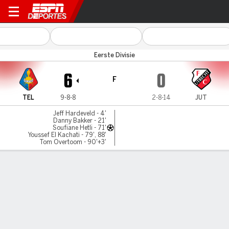
Telstar v Jong Utrecht
Eerste Divisie
6
0
F
TEL
9-8-8
2-8-14
JUT
Jeff Hardeveld - 4'
Danny Bakker - 21'
Soufiane Hetli - 71'
Youssef El Kachati - 79', 88'
Tom Overtoom - 90'+3'
Resumen
Comentario
LÍNEA DE TIEMPO DE JUEGO