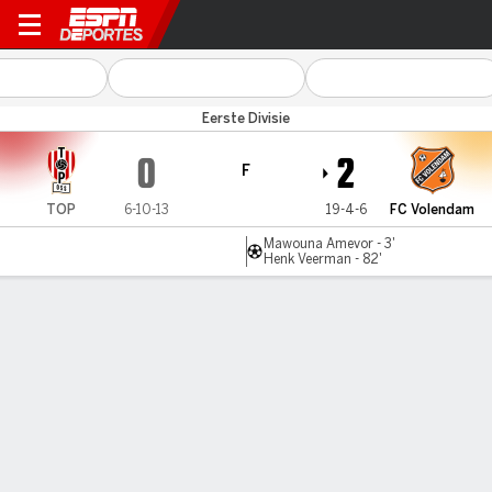
TOP Oss v FC Volendam
Eerste Divisie
0
2
F
TOP
6-10-13
19-4-6
FC Volendam
Mawouna Amevor - 3'
Henk Veerman - 82'
Resumen
Comentario
LÍNEA DE TIEMPO DE JUEGO
TOP