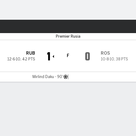
o
Más Deportes
Premier Rusia
1
0
RUB
ROS
F
12-6-10
,
42 PTS
10-8-10
,
38 PTS
Mirlind Daku - 90'