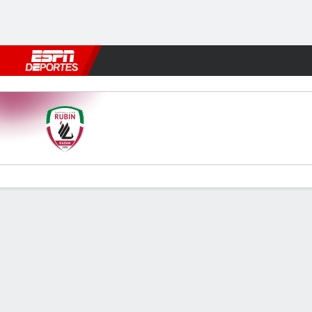
Fútbol
MLB
F. Americano
Básquetbol
WNBA
F1
Boxe
Rubin Kazan v Rostov
Resumen
Comentario