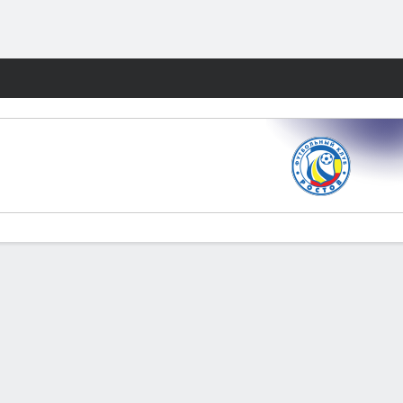
Watch
Juegos