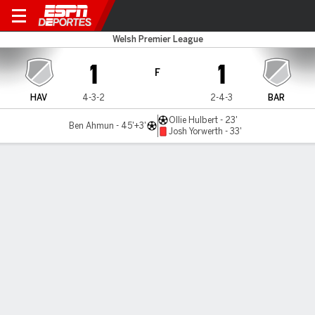
Haverfordwest v Barry Town
Welsh Premier League
1
1
F
HAV
4-3-2
2-4-3
BAR
Ollie Hulbert - 23'
Ben Ahmun - 45'+3'
Josh Yorwerth - 33'
Resumen
LÍNEA DE TIEMPO DE JUEGO
HAV