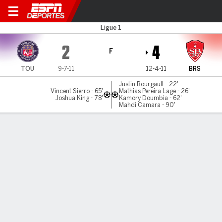
Toulouse v Brest
Ligue 1
2
4
F
TOU
9-7-11
12-4-11
BRS
Justin Bourgault - 22'
Vincent Sierro - 65'
Mathias Pereira Lage - 26'
Joshua King - 78'
Kamory Doumbia - 62'
Mahdi Camara - 90'
Resumen
Comentario
LÍNEA DE TIEMPO DE JUEGO
TOU