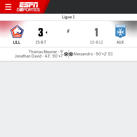
Lille v Auxerre
Ligue 1
3
1
F
LILL
15-8-7
10-8-12
AUX
Thomas Meunier - 9'
Alexsandro - 90'+2' EC
Jonathan David - 43', 90'+7'
Resumen
Comentario
LÍNEA DE TIEMPO DE JUEGO
LILL