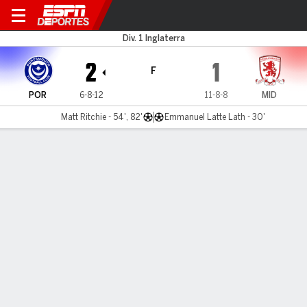
Portsmouth v Middlesboro
Div. 1 Inglaterra
2
1
F
POR
6-8-12
11-8-8
MID
Matt Ritchie - 54', 82'
Emmanuel Latte Lath - 30'
Resumen
Comentario
LÍNEA DE TIEMPO DE JUEGO
POR