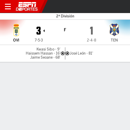
Real Oviedo v Tenerife
2ª División
3
1
F
OVI
7-5-3
2-4-8
TEN
Kwasi Sibo - 9'
Haissem Hassan - 16'
José León - 81'
Jaime Seoane - 68'
Resumen
Comentario
LÍNEA DE TIEMPO DE JUEGO
OVI