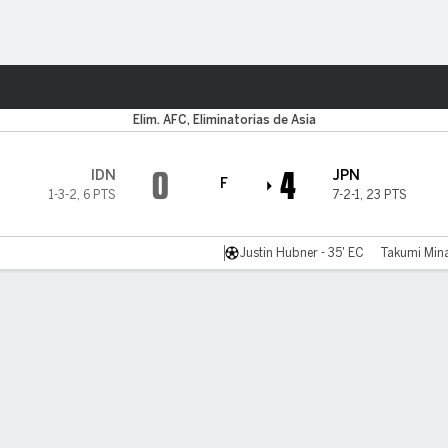
o
Más Deportes
Elim. AFC, Eliminatorias de Asia
0
4
IDN
JPN
F
1-3-2
,
6 PTS
7-2-1
,
23 PTS
Justin Hubner - 35' EC
Takumi Min