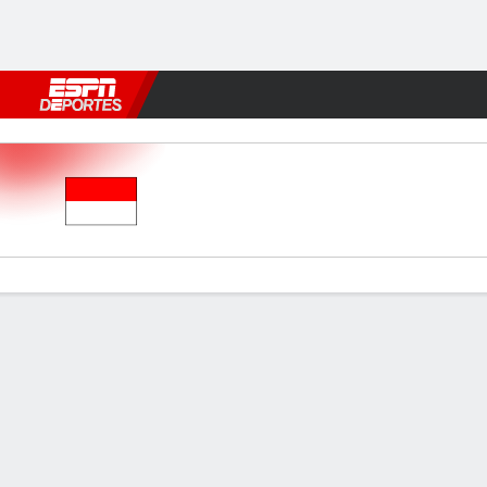
Fútbol
MLB
F. Americano
Básquetbol
WNBA
F1
Boxe
Indonesia v Japón
Resumen