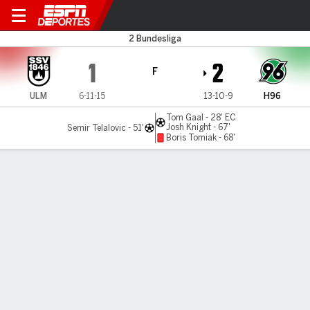
SSV Ulm v Hannover
2 Bundesliga
1
2
F
ULM
6-11-15
13-10-9
H96
Tom Gaal - 28' EC
Josh Knight - 67'
Semir Telalovic - 51'
Boris Tomiak - 68'
Resumen
Comentario
LÍNEA DE TIEMPO DE JUEGO
ULM