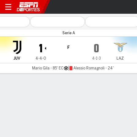
Juventus v Lazio
Serie A
1
0
F
JUV
4-4-0
4-1-3
LAZ
Mario Gila - 85' EC
Alessio Romagnoli - 24'
Resumen
Comentario
LÍNEA DE TIEMPO DE JUEGO
JUV