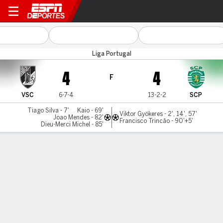
Vitória v Sporting
Liga Portugal
4
4
F
VSC
6-7-4
13-2-2
SCP
Tiago Silva - 7'
Kaio - 69'
Viktor Gyökeres - 2', 14', 57'
Joao Mendes - 82'
Francisco Trincão - 90'+5'
Dieu-Merci Michel - 85'
Resumen
Comentario
LÍNEA DE TIEMPO DE JUEGO