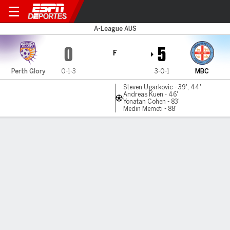
Perth Glory v Melbourne C
A-League AUS
0
5
F
Perth Glory
0-1-3
3-0-1
MBC
Steven Ugarkovic - 39', 44'
Andreas Kuen - 46'
Yonatan Cohen - 83'
Medin Memeti - 88'
Resumen
Comentario
LÍNEA DE TIEMPO DE JUEGO
Perth Glory