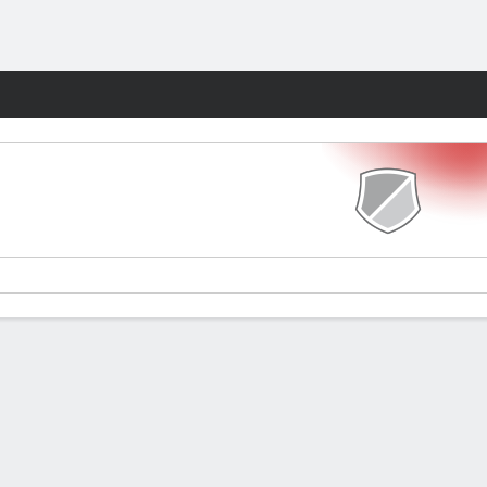
Watch
Juegos