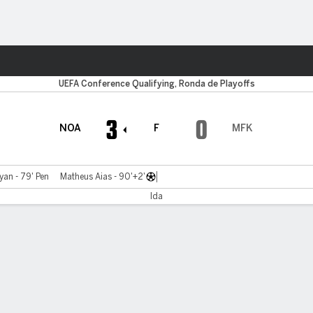
o
Más Deportes
UEFA Conference Qualifying, Ronda de Playoffs
3
0
NOA
F
MFK
an - 79' Pen
Matheus Aias - 90'+2'
Ida