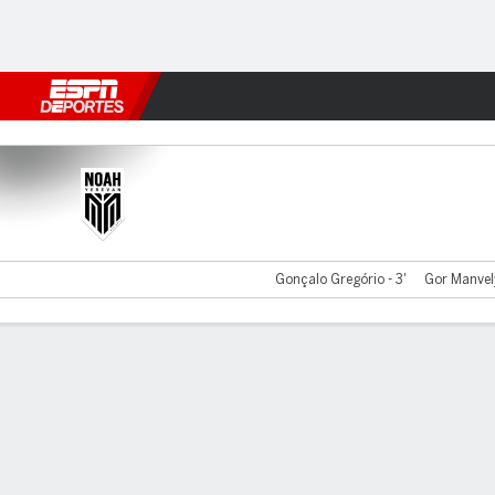
Fútbol
MLB
F. Americano
Básquetbol
WNBA
F1
Boxe
FC Noah v Ruzomberok
Gonçalo Gregório - 3'
Gor Manvely
Resumen