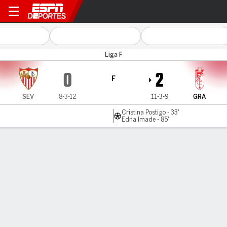
Sevilla v Granada
Liga F
0
2
F
SEV
8-3-12
11-3-9
GRA
Cristina Postigo - 33'
Edna Imade - 85'
Resumen
Comentario
LÍNEA DE TIEMPO DE JUEGO
SEV