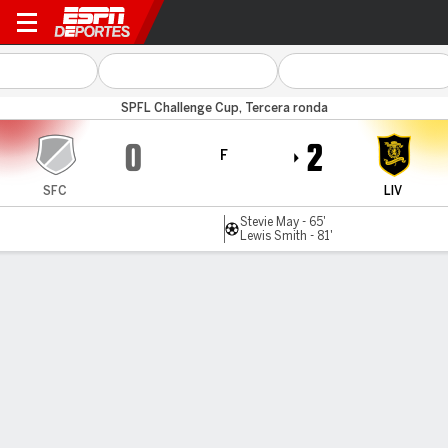
Spartans v Livingston
SPFL Challenge Cup, Tercera ronda
0
2
F
SFC
LIV
Stevie May - 65'
Lewis Smith - 81'
Resumen
LÍNEA DE TIEMPO DE JUEGO
SFC