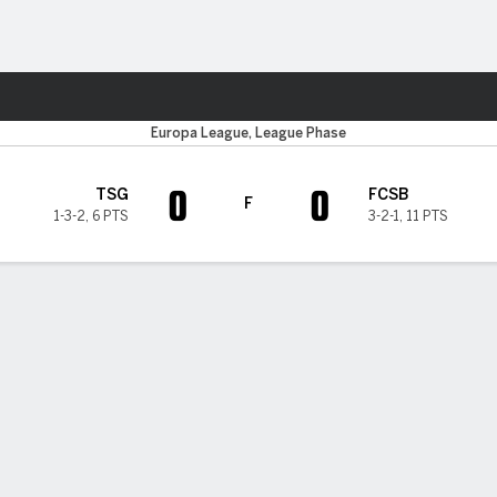
o
Más Deportes
Europa League, League Phase
0
0
TSG
FCSB
F
1-3-2
,
6 PTS
3-2-1
,
11 PTS
A DE TIEMPO DE JUEGO