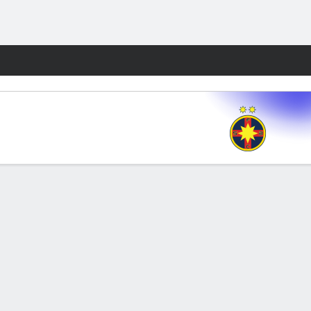
Watch
Juegos