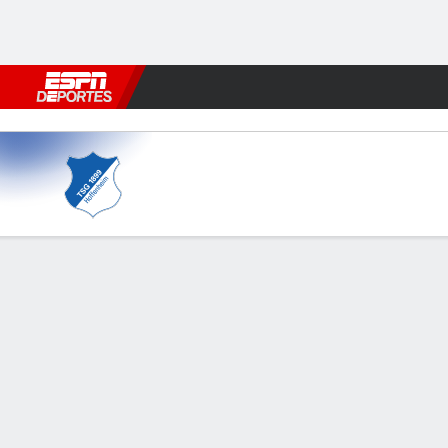
Fútbol
MLB
F. Americano
Básquetbol
WNBA
F1
Boxe
Hoffenheim v FCSB
Resumen
Comentario
FORMACIONES Y ALINEACIONES
LÍNE