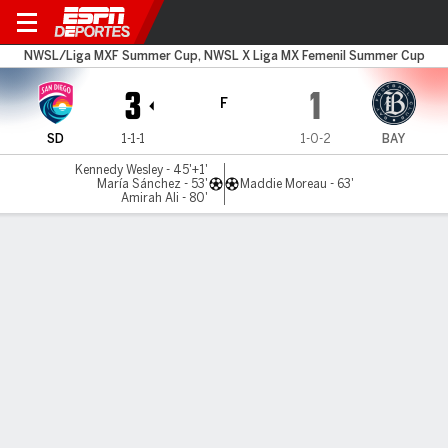
San Diego v Bay
NWSL/Liga MXF Summer Cup, NWSL X Liga MX Femenil Summer Cup
3
1
F
SD
1-1-1
1-0-2
BAY
Kennedy Wesley - 45'+1'
María Sánchez - 53'
Maddie Moreau - 63'
Amirah Ali - 80'
Resumen
Comentario
LÍNEA DE TIEMPO DE JUEGO
SD