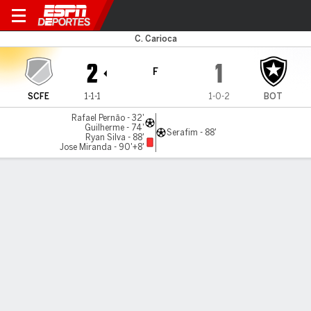
Sampaio RJ v Botafogo
C. Carioca
2
1
F
SCFE
1-1-1
1-0-2
BOT
Rafael Pernão - 32'
Guilherme - 74'
Serafim - 88'
Ryan Silva - 88'
Jose Miranda - 90'+8'
Resumen
Comentario
LÍNEA DE TIEMPO DE JUEGO
SCFE