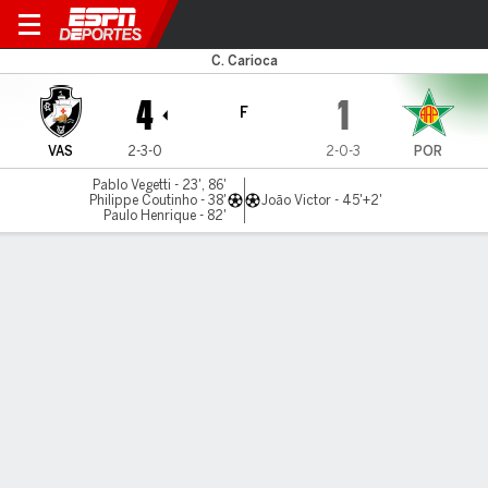
Vasco v Portuguesa-R
C. Carioca
4
1
F
VAS
2-3-0
2-0-3
POR
Pablo Vegetti - 23', 86'
Philippe Coutinho - 38'
João Victor - 45'+2'
Paulo Henrique - 82'
Resumen
Comentario
LÍNEA DE TIEMPO DE JUEGO
VAS