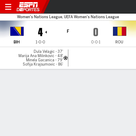
Bosnia-Herz v Romania
Women's Nations League, UEFA Women's Nations League
4
0
F
BIH
1-0-0
0-0-1
ROU
Dula Velagic - 37'
Marija Ana Milinkovic - 48'
Minela Gacanica - 79'
Sofija Krajsumovic - 86'
Resumen
Comentario
LÍNEA DE TIEMPO DE JUEGO
BIH