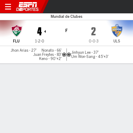
Fluminense v Ulsan
Mundial de Clubes
4
2
F
FLU
1-2-0
0-0-3
ULS
Jhon Arias - 27'
Nonato - 66'
Jinhyun Lee - 37'
Juan Freytes - 83'
Um Won-Sang - 45'+3'
Keno - 90'+2'
Resumen
Comentario
LÍNEA DE TIEMPO DE JUEGO
FLU