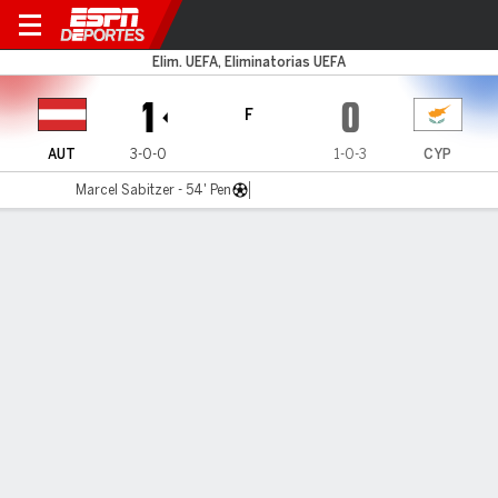
Austria v Chipre
Elim. UEFA, Eliminatorias UEFA
1
0
F
AUT
3-0-0
1-0-3
CYP
Marcel Sabitzer - 54' Pen
Resumen
Comentario
Videos
LO MÁS DESTACADO
Todos los aspectos destacados
LÍNEA DE TIEMPO DE JUEGO