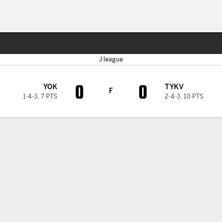
o
Más Deportes
J league
0
0
YOK
TYKV
F
1-4-3
,
7 PTS
2-4-3
,
10 PTS
A DE TIEMPO DE JUEGO