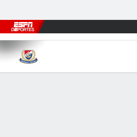
Fútbol
MLB
F. Americano
Básquetbol
WNBA
F1
Boxe
Yokohama FM v Tokyo Verdy
Resumen
Comentario
FORMACIONES Y ALINEACIONES
LÍNE