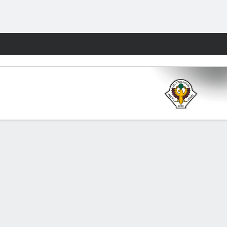
Watch
Juegos