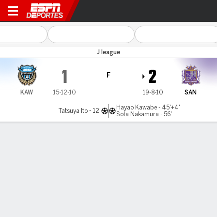
Kawasaki v Sanfreece
J league
1
2
F
KAW
15-12-10
19-8-10
SAN
Hayao Kawabe - 45'+4'
Tatsuya Ito - 12'
Sota Nakamura - 56'
Resumen
Comentario
LÍNEA DE TIEMPO DE JUEGO
KAW