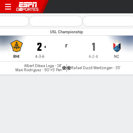
Rhode Island v North Carolin
USL Championship
2
1
F
RHI
4-3-6
6-2-4
NC
Albert Dikwa Lega - 18'
Rafael Duizit Mentzingen - 35'
Maxi Rodriguez - 90'+5' Pen
Resumen
Comentario
LÍNEA DE TIEMPO DE JUEGO
RHI