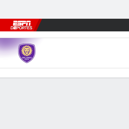
Fútbol
MLB
F. Americano
Básquetbol
WNBA
F1
Boxe
Orlando v Chicago
Resumen
Comentario