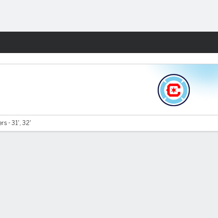
Watch
Juegos
s - 31', 32'