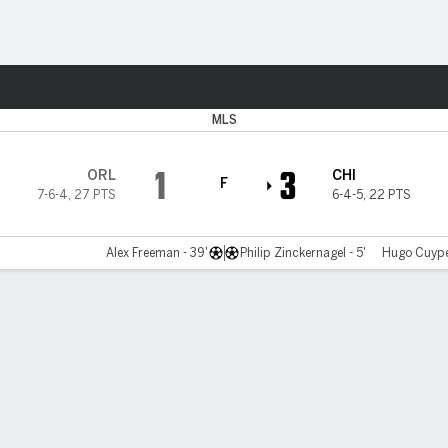
o
Más Deportes
MLS
1
3
ORL
CHI
F
7-6-4
,
27 PTS
6-4-5
,
22 PTS
Alex Freeman - 39'
Philip Zinckernagel - 5'
Hugo Cuyper