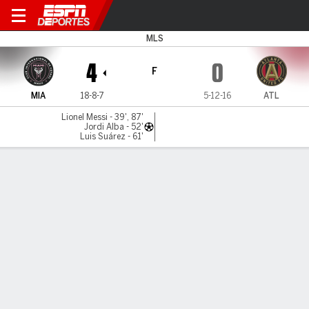
Miami v Atlanta
MLS
4
0
F
MIA
18-8-7
5-12-16
ATL
Lionel Messi - 39', 87'
Jordi Alba - 52'
Luis Suárez - 61'
Resumen
Comentario
Videos
LO MÁS DESTACADO
Todos los aspectos destacados