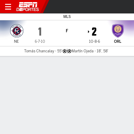
New England v Orlando
MLS
1
2
F
NE
6-7-10
10-8-6
ORL
Tomás Chancalay - 55'
Martín Ojeda - 18', 58'
Resumen
Comentario
LÍNEA DE TIEMPO DE JUEGO
NE